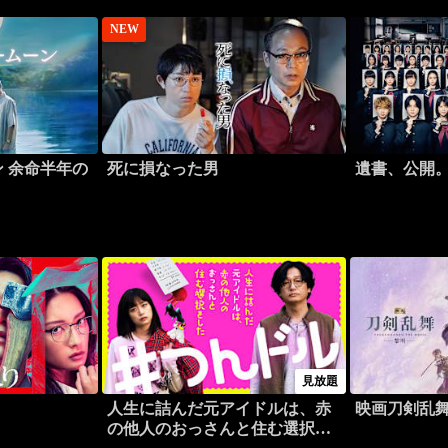
NEW
 余命半年の
死に損なった男
遺書、公開
見放題
人生に詰んだ元アイドルは、赤
映画刀剣乱舞
の他人のおっさんと住む選択を