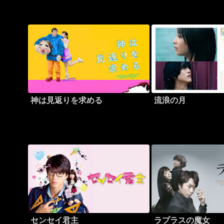
神は見返りを求める
流浪の月
センセイ君主
ラプラスの魔女