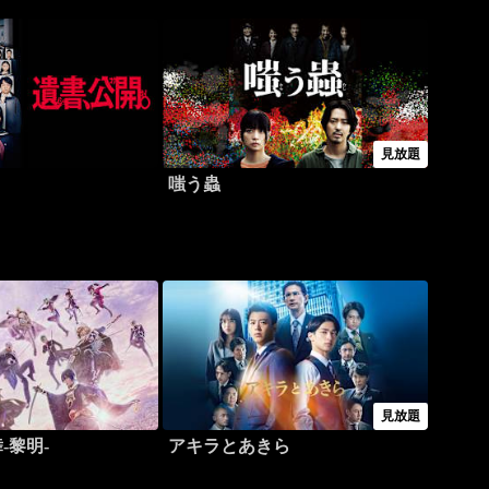
見放題
。
嗤う蟲
見放題
-黎明-
アキラとあきら