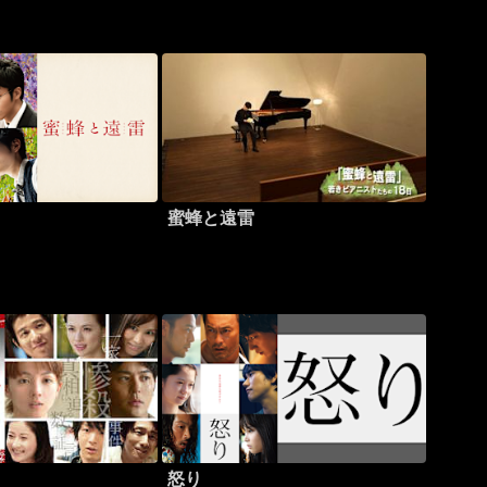
蜜蜂と遠雷
怒り