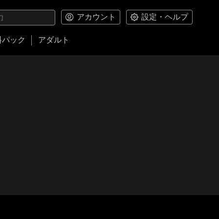
アカウント
設定・ヘルプ
料パック
アダルト