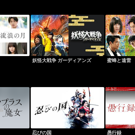
した
妖怪大戦争 ガーディアンズ
蜜蜂と遠雷
忍びの国
愚行録