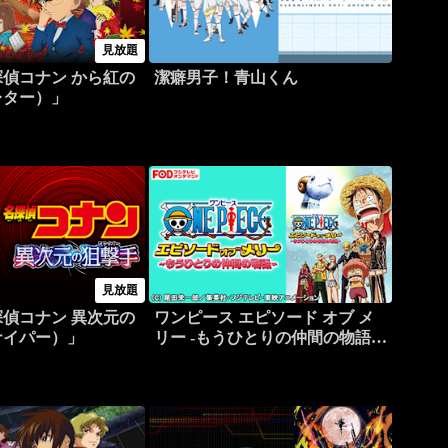
見放題
偵コナン から紅の
潔癖男子！青山くん
レター）」
見放題
偵コナン 異次元の
ワンピース エピソード オブ メ
ナイパー）」
リー -もうひとりの仲間の物語-
【FOD】