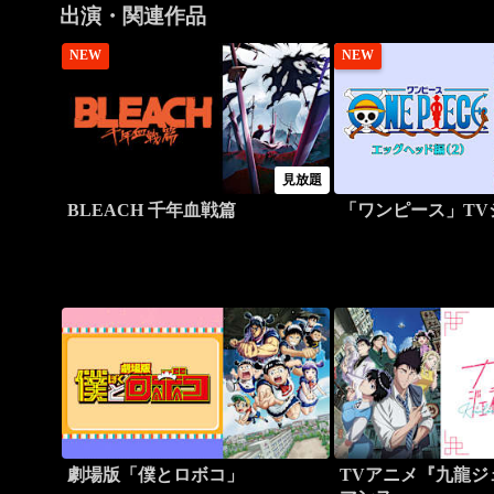
出演・関連作品
NEW
NEW
見放題
BLEACH 千年血戦篇
「ワンピース」TV
劇場版「僕とロボコ」
TVアニメ『九龍ジ