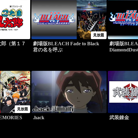
見放題
太郎（第１７
劇場版BLEACH Fade to Black
劇場版BLEAC
君の名を呼ぶ
DiamondDus
の氷輪丸
見放題
EMORIES
.hack
武装錬金