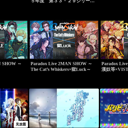
５年度 第３３・２９シリーズ
より）
AN SHOW ～
Paradox Live 2MAN SHOW ～
Paradox Li
～
The Cat’s Whiskers×獄Luck～
漢奴等×VIS
見放題