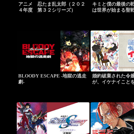
アニメ 忍たま乱太郎（２０２
キミと僕の最後の
４年度 第３２シリーズ）
は世界が始まる聖
BLOODY ESCAPE -地獄の逃走
婚約破棄された令
劇-
が、イケナイこと