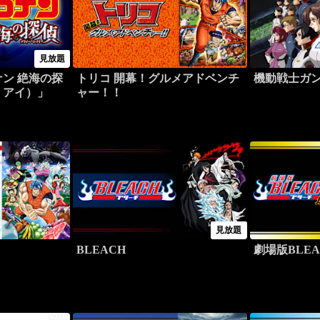
見放題
ン 絶海の探
トリコ 開幕！グルメアドベンチ
機動戦士ガン
・アイ）」
ャー！！
見放題
BLEACH
劇場版BLEA