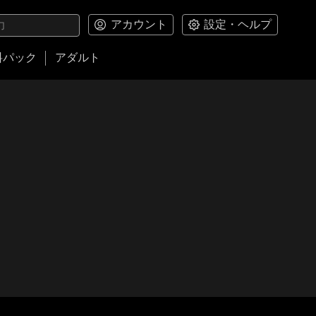
アカウント
設定・ヘルプ
料パック
アダルト