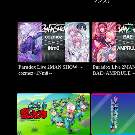
マンス』
Paradox Live 2MAN SHOW ～
Paradox Live 2M
cozmez×1Nm8～
BAE×AMPRULE