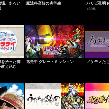
戦場、あるい
魔法科高校の劣等生
パリピ孔明 Roa
戦
Sonia
嬢を拾った俺
逃走中 グレートミッション
ノケモノた
を教え込む