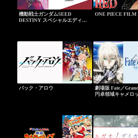
機動戦士ガンダムSEED
ONE PIECE FILM
DESTINY スペシャルエディシ
ョン HDリマスター
バック・アロウ
劇場版 Fate／Grand
円卓領域キャメロッ
Wandering；Agate