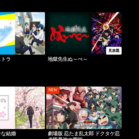
見放題
ストラ
地獄先生ぬ～べ～
NEW
せな結婚
劇場版 忍たま乱太郎 ドクタケ忍