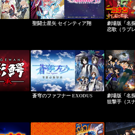
聖闘士星矢 セインティア翔
劇場版「名探
恋歌（ラブ
蒼穹のファフナー EXODUS
劇場版「名探
狙撃手（ス