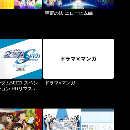
宇宙の法-エローヒム編-
ダムSEED スペシ
ドラマ×マンガ
ョン HDリマスタ