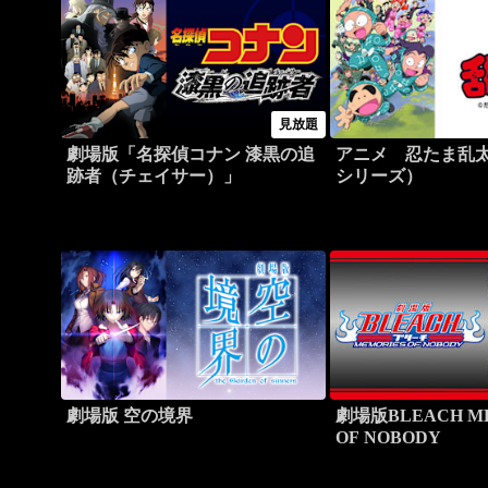
見放題
劇場版「名探偵コナン 漆黒の追
アニメ 忍たま乱
跡者（チェイサー）」
シリーズ）
劇場版 空の境界
劇場版BLEACH M
OF NOBODY