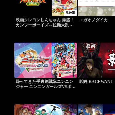
見放題
映画クレヨンしんちゃん 爆盛！
エガオノダイカ
カンフーボーイズ～拉麺大乱～
帰ってきた手裏剣戦隊ニンニン
影鰐-KAGEWANI-
ジャー ニンニンガールズVSボー
イズ FINAL WARS