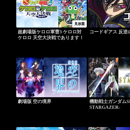
見放題
超劇場版ケロロ軍曹3 ケロロ対
コードギアス 反逆
ケロロ 天空大決戦であります！
劇場版 空の境界
機動戦士ガンダムSEED
STARGAZER-