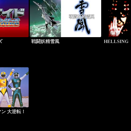
ズ
戦闘妖精雪風
HELLSING
ン 大逆転！
！