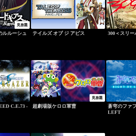
見放題
のルルーシュ
テイルズ オブ ジ アビス
300＜スリ
見放題
 C.E.73 -
超劇場版ケロロ軍曹
蒼穹のファフナ
LEFT