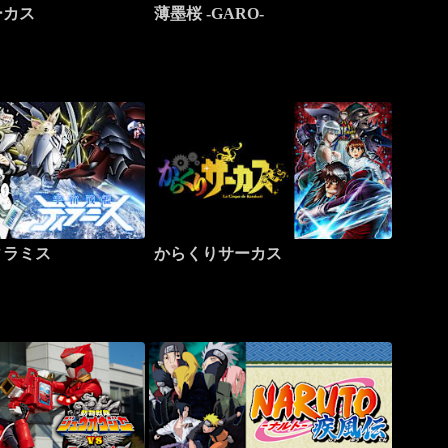
ーカス
薄墨桜 -GARO-
ィラミス
からくりサーカス