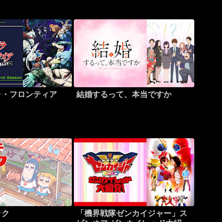
ラ・フロンティア
結婚するって、本当ですか
ック
「機界戦隊ゼンカイジャー」ス