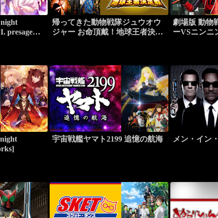
ight
帰ってきた動物戦隊ジュウオウ
劇場版 動物
. presage
ジャー お命頂戴！地球王者決定
ーVSニンニ
戦
メッセージf
night
宇宙戦艦ヤマト2199 追憶の航海
メン・イン・
rks]