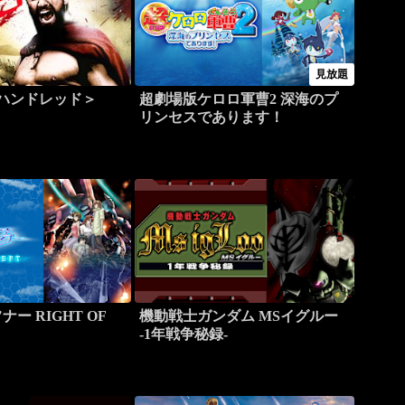
見放題
ーハンドレッド＞
超劇場版ケロロ軍曹2 深海のプ
リンセスであります！
ー RIGHT OF
機動戦士ガンダム MSイグルー
-1年戦争秘録-