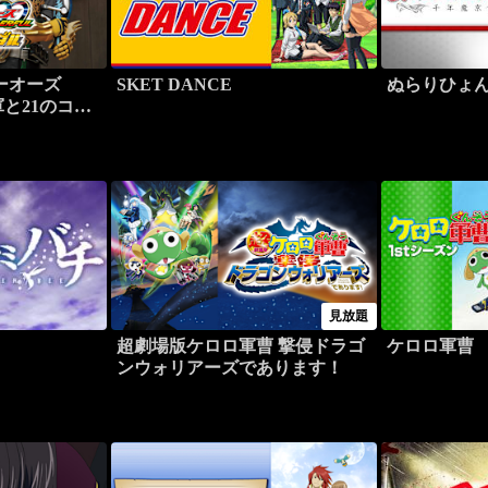
ーオーズ
SKET DANCE
ぬらりひょ
軍と21のコア
見放題
超劇場版ケロロ軍曹 撃侵ドラゴ
ケロロ軍曹
ンウォリアーズであります！