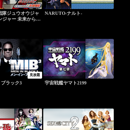
戦隊ジュウオウジャ
NARUTO-ナルト-
ンジャー 未来からの
romスーパー戦隊
見放題
ブラック3
宇宙戦艦ヤマト2199