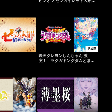
ピンオフ ゼンカイレッド大紹
介！
見放題
映画クレヨンしんちゃん 激
突！ ラクガキングダムとほぼ
四人の勇者