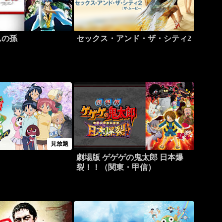
んの孫
セックス・アンド・ザ・シティ2
見放題
劇場版 ゲゲゲの鬼太郎 日本爆
裂！！（関東・甲信）