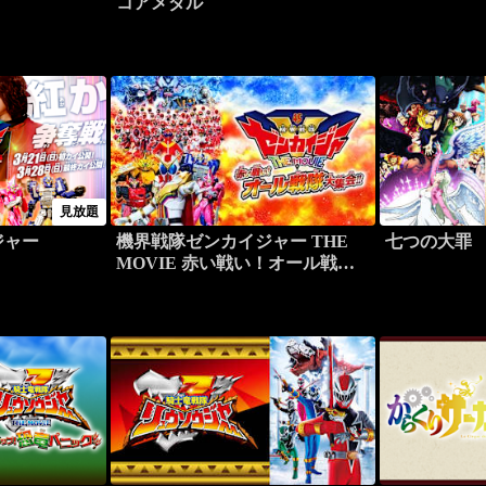
コアメダル
見放題
ジャー
機界戦隊ゼンカイジャー THE
七つの大罪
MOVIE 赤い戦い！オール戦隊
大集会！！