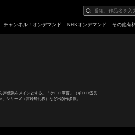
チャンネル！オンデマンド
NHKオンデマンド
その他有
から声優業をメインとする。「ケロロ軍曹」（ギロロ伍長
Zero」シリーズ（言峰綺礼役）など出演作多数。