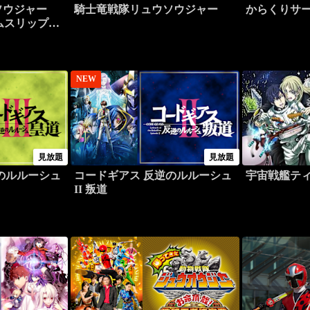
ソウジャー
騎士竜戦隊リュウソウジャー
からくりサ
イムスリップ！
NEW
見放題
見放題
のルルーシュ
コードギアス 反逆のルルーシュ
宇宙戦艦テ
II 叛道