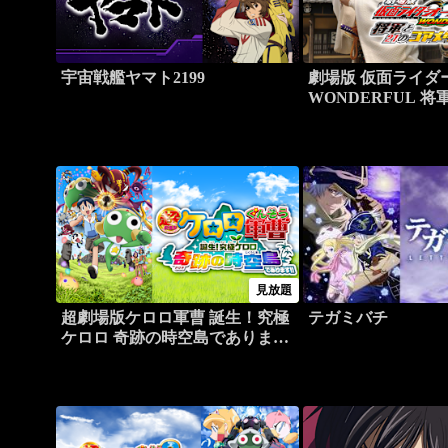
宇宙戦艦ヤマト2199
劇場版 仮面ライダ
WONDERFUL 将
メダル
見放題
超劇場版ケロロ軍曹 誕生！究極
テガミバチ
ケロロ 奇跡の時空島でありま
す！！