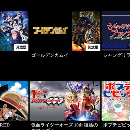
見放題
見放題
ゴールデンカムイ
シャングリ
 RED
仮面ライダーオーズ 10th 復活の
ポプテピピ