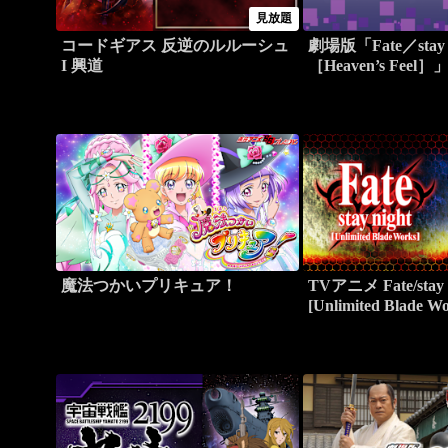
見放題
コードギアス 反逆のルルーシュ
劇場版「Fate／stay n
I 興道
［Heaven’s Feel］」I
flower
魔法つかいプリキュア！
TVアニメ Fate/stay 
[Unlimited Blade Wo