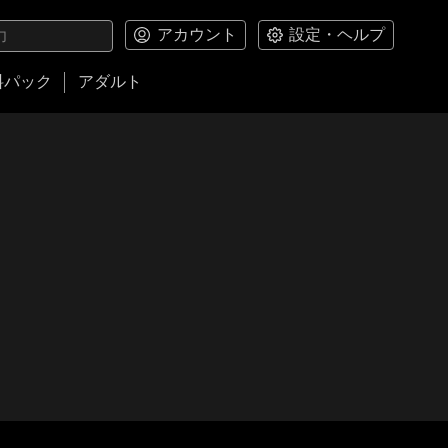
アカウント
設定・ヘルプ
料パック
アダルト