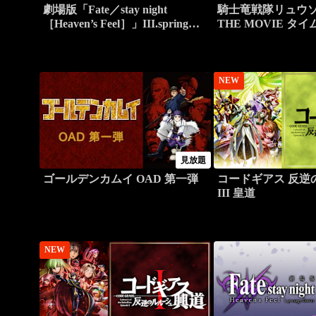
劇場版「Fate／stay night
騎士竜戦隊リュウ
［Heaven’s Feel］」III.spring
THE MOVIE タ
song
恐竜パニック！！
NEW
見放題
ゴールデンカムイ OAD 第一弾
コードギアス 反逆
III 皇道
NEW