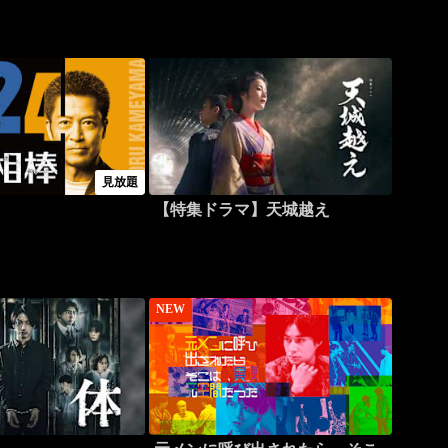
見放題
【特集ドラマ】天城越え
NEW