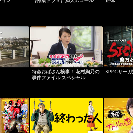
ション
【特集ドラマ】満天のゴール
正体
特命おばさん検事！ 花村絢乃の
SPECサーガ
事件ファイル スペシャル