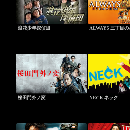
浪花少年探偵団
ALWAYS 三丁目の
桜田門外ノ変
NECK ネック