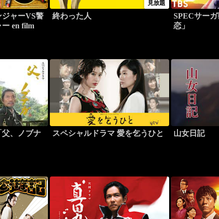
見放題
ジャーVS警
終わった人
SPECサー
en film
恋」
「父、ノブナ
スペシャルドラマ 愛を乞うひと
山女日記