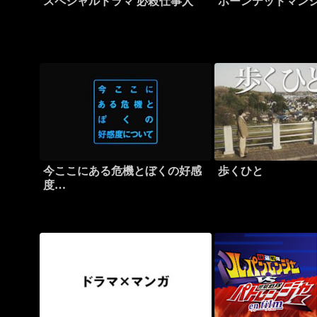
スペシャルドラマ 必殺仕事人
ホーンテッドマン
今ここにある危機とぼくの好感
歩くひと
度…