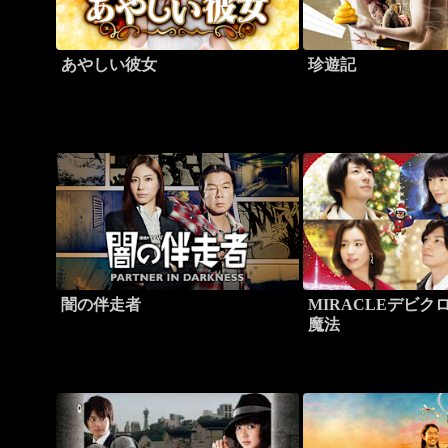
あやしい彼女
珍遊記
闇の伴走者
MIRACLEデビク
魔法