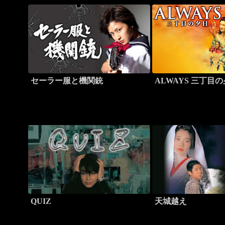
セーラー服と機関銃
ALWAYS 三丁目
QUIZ
天城越え