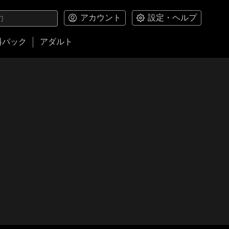
アカウント
設定・ヘルプ
料パック
アダルト