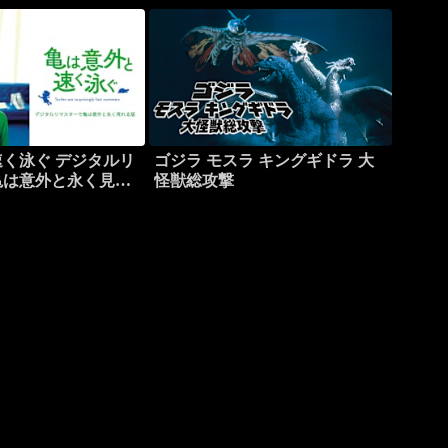
く泳ぐ デジタルリ
ゴジラ モスラ キングギドラ 大
亀は意外と永く見れ
怪獣総攻撃