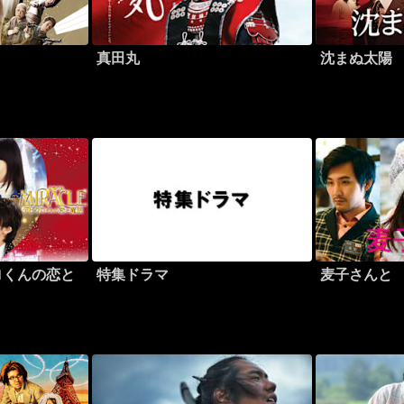
真田丸
沈まぬ太陽
ロくんの恋と
特集ドラマ
麦子さんと