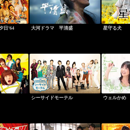
夕日’64
大河ドラマ 平清盛
星守る犬
シーサイドモーテル
ウェルかめ