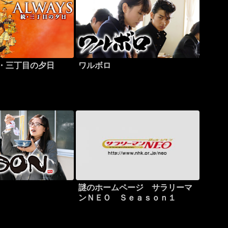
続・三丁目の夕日
ワルボロ
謎のホームページ サラリーマ
ンＮＥＯ Ｓｅａｓｏｎ１