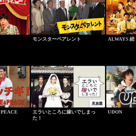
モンスターペアレント
ALWAYS 
見放題
PEACE
エラいところに嫁いでしまっ
UDON
た！