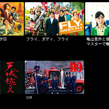
の夕日
フライ、ダディ、フライ
亀は意外と速
マスターで
る版
119