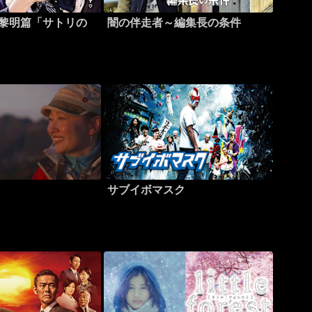
ガ黎明篇「サトリの
闇の伴走者～編集長の条件
サブイボマスク