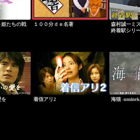
～姫たちの戦
１００分ｄｅ名著
森村誠一ミ
終着駅シリ
愛を
着信アリ2
海猫 -uminek