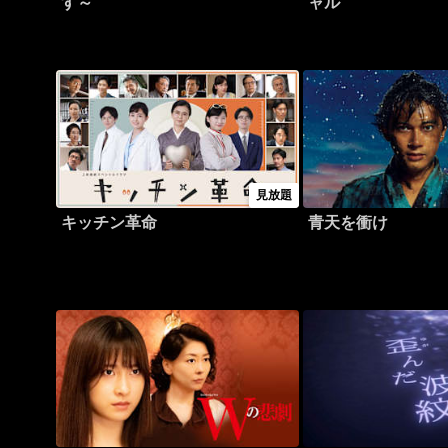
す～
ャル
見放題
キッチン革命
青天を衝け