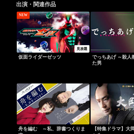
出演・関連作品
NEW
見放題
仮面ライダーゼッツ
でっちあげ ～殺人
た男
舟を編む ～私、辞書つくりま
【特集ドラマ】大