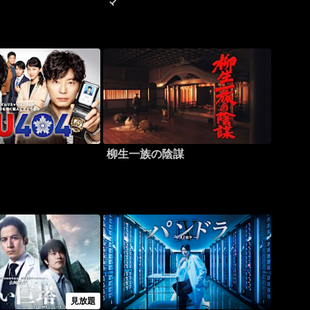
マ
柳生一族の陰謀
見放題