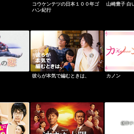
コウケンテツの日本１００年ゴ
山崎豊子 白
ハン紀行
彼らが本気で編むときは、
カノン