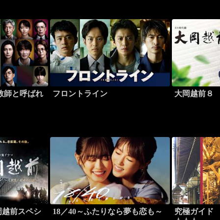
教師と呼ばれ
フロントライン
大岡越前８
岡越前スペシ
18／40～ふたりなら夢も恋も～
究極ガイド