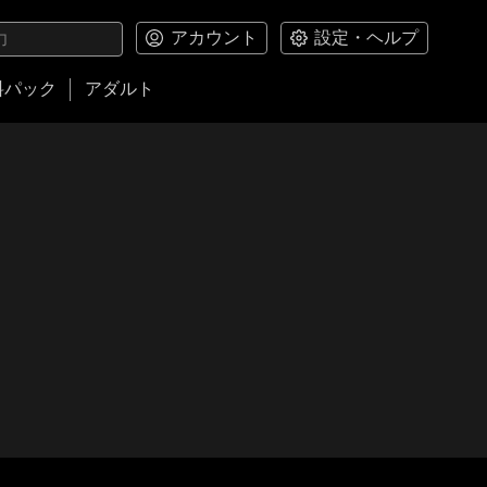
アカウント
設定・ヘルプ
料パック
アダルト