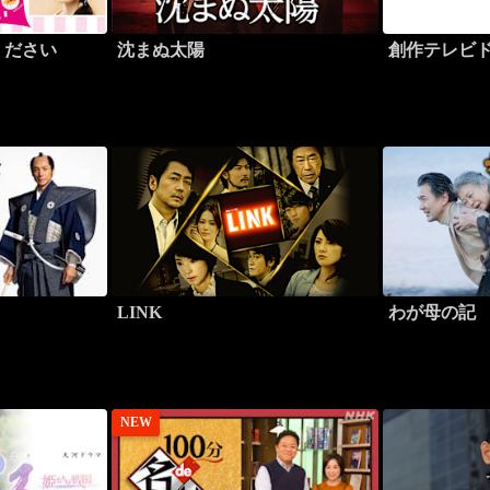
ください
沈まぬ太陽
創作テレビ
LINK
わが母の記
NEW