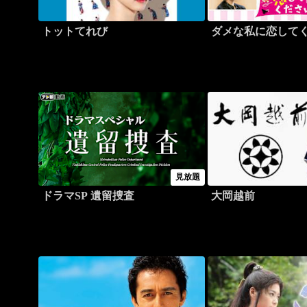
トットてれび
ダメな私に恋して
見放題
ドラマSP 遺留捜査
大岡越前