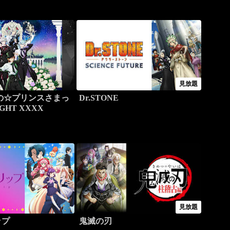
見放題
の☆プリンスさまっ
Dr.STONE
IGHT XXXX
見放題
ップ
鬼滅の刃