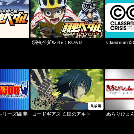
弱虫ペダル Re：ROAD
Classroom☆C
見放題
シリーズ編 夢
コードギアス 亡国のアキト
ぬらりひょ