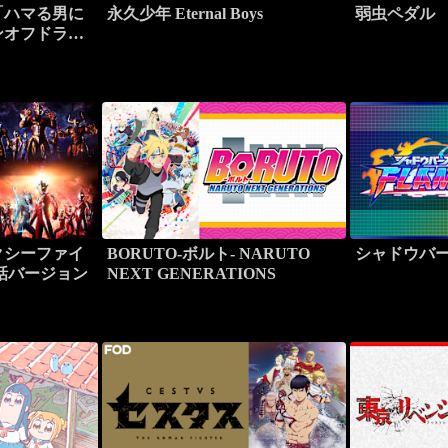
「ハマる男に
永久少年 Eternal Boys
弱虫ペダル
ンオフドラマ
たい女』
クシーファイ
BORUTO-ボルト- NARUTO
シャドウバ
話バージョン
NEXT GENERATIONS