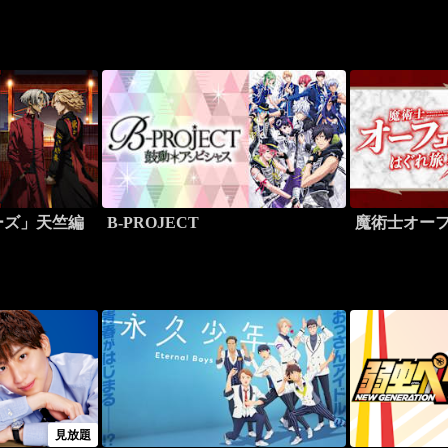
ーズ」天竺編
B-PROJECT
魔術士オー
見放題