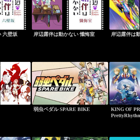
 六壁坂
岸辺露伴は動かない 懺悔室
岸辺露伴は動
弱虫ペダル SPARE BIKE
KING OF PR
PrettyRhyth