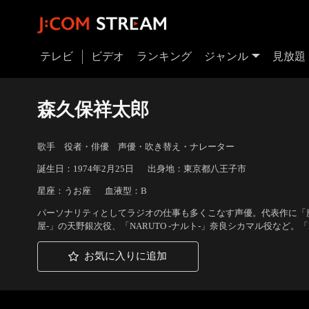
テレビ
ビデオ
ランキング
ジャンル
見放題
森久保祥太郎
歌手 役者・俳優 声優・吹き替え・ナレーター
誕生日：1974年2月25日
出身地：東京都八王子市
星座：うお座
血液型：B
パーソナリティとしてラジオの仕事も多くこなす声優。代表作に「魔術士
屋-」の天野銀次役、「NARUTO -ナルト-」奈良シカマル役など。
お気に入りに追加