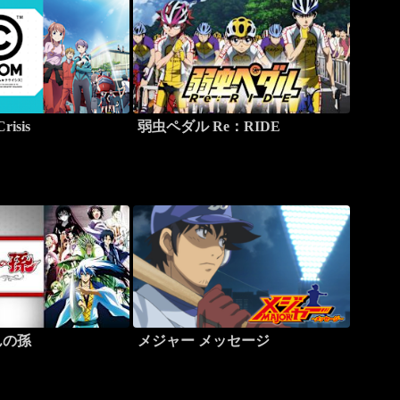
risis
弱虫ペダル Re：RIDE
んの孫
メジャー メッセージ