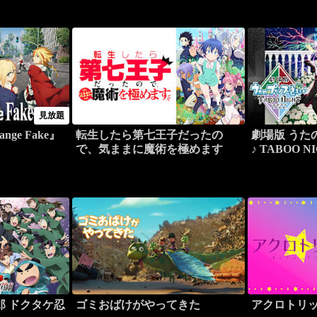
見放題
ange Fake』
転生したら第七王子だったの
劇場版 うた
で、気ままに魔術を極めます
♪ TABOO N
郎 ドクタケ忍
ゴミおばけがやってきた
アクロトリ