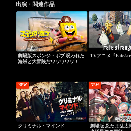
出演・関連作品
劇場版スポンジ・ボブ 呪われた
TVアニメ『Fate/str
海賊と大冒険だワワワワワ！
NEW
NEW
クリミナル・マインド
劇場版 忍たま乱太