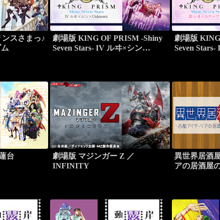
ンスさまっ♪
劇場版 KING OF PRISM -Shiny
劇場版 KING O
ダム
Seven Stars- IV ルヰ×シン
Seven Star
×Unknown
ク
-蓮台
劇場版 マジンガー Z ／
異世界居酒
INFINITY
アの居酒屋