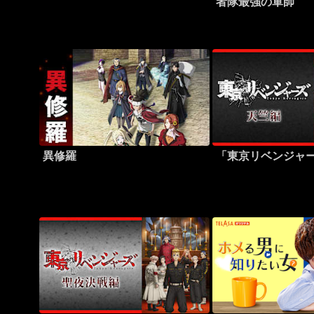
者隊最強の軍師
異修羅
「東京リベンジャ