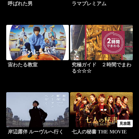
呼ばれた男
ラマプレミアム
宙わたる教室
究極ガイド ２時間でまわ
る☆☆☆
見放題
岸辺露伴 ルーヴルへ行く
七人の秘書 THE MOVIE