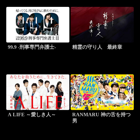
99.9 -刑事専門弁護士-
精霊の守り人 最終章
A LIFE ～愛しき人～
RANMARU 神の舌を持つ
男