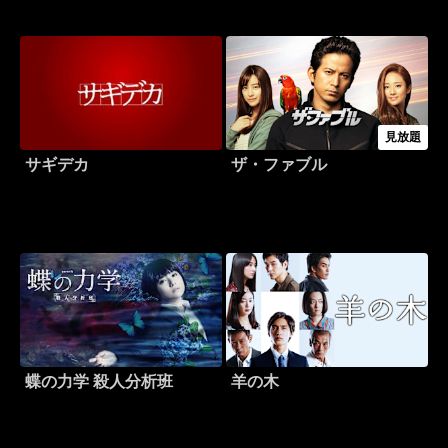
見放題
サギデカ
ザ・ファブル
蝶の力学 殺人分析班
羊の木