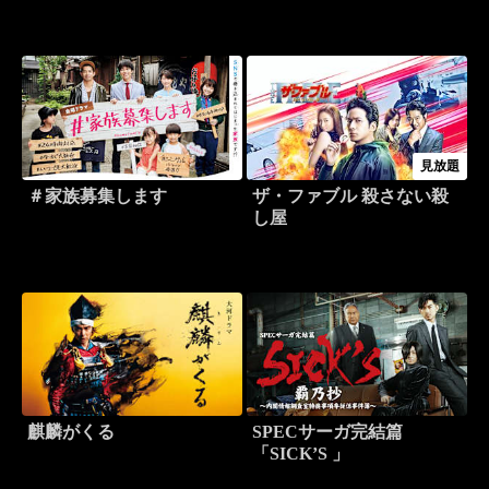
見放題
＃家族募集します
ザ・ファブル 殺さない殺
し屋
麒麟がくる
SPECサーガ完結篇
「SICK’S 」