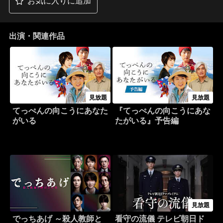
お気に入りに追加
出演・関連作品
見放題
見放題
てっぺんの向こうにあなた
『てっぺんの向こうにあな
がいる
たがいる』予告編
見放題
でっちあげ ～殺人教師と
看守の流儀 テレビ朝日ド