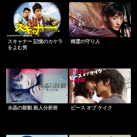
スキャナー 記憶のカケラ
精霊の守り人
をよむ男
水晶の鼓動 殺人分析班
ピース オブ ケイク