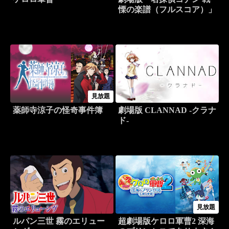
慄の楽譜（フルスコア）」
見放題
薬師寺涼子の怪奇事件簿
劇場版 CLANNAD -クラナ
ド-
見放題
ルパン三世 霧のエリュー
超劇場版ケロロ軍曹2 深海