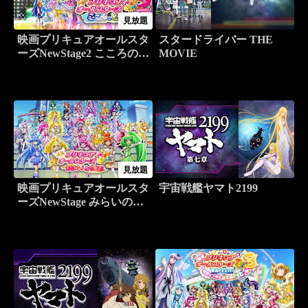
見放題
映画プリキュアオールスタ
スタードライバー THE
ーズNewStage2 こころのと
MOVIE
もだち
見放題
映画プリキュアオールスタ
宇宙戦艦ヤマト2199
ーズNewStage みらいのと
もだち