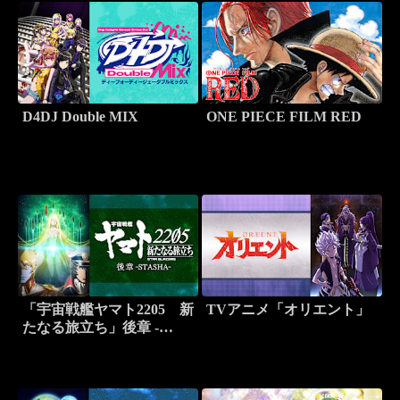
D4DJ Double MIX
ONE PIECE FILM RED
「宇宙戦艦ヤマト2205 新
TVアニメ「オリエント」
たなる旅立ち」後章 -
STASHA -