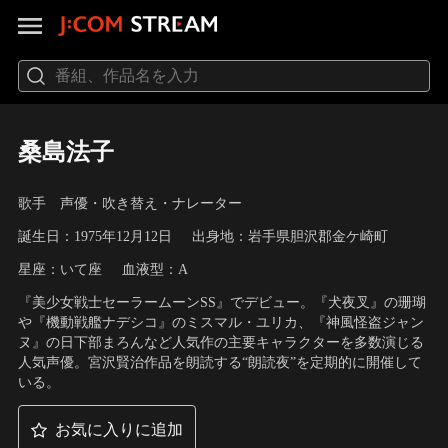
桑島法子
歌手 声優・吹き替え・ナレーター
誕生日：1975年12月12日
出身地：岩手県胆沢郡金ケ崎町
星座：いて座
血液型：A
『美少女戦士セーラームーンSS』でデビュー。『犬夜叉』の珊瑚
や『機動戦艦ナデシコ』のミスマル・ユリカ、『神風怪盗ジャン
ヌ』の日下部まろんなど人気作の主要キャラクターを多数演じる
人気声優。宮沢賢治作品を朗読する“朗読夜”を定期的に開催して
いる。
お気に入りに追加