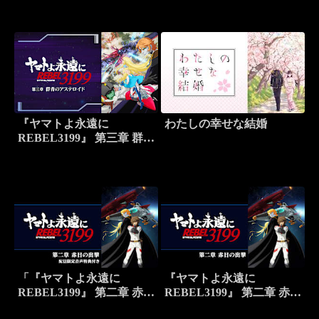
音声特典付き
『ヤマトよ永遠に
わたしの幸せな結婚
REBEL3199』 第三章 群青
のアステロイド
「『ヤマトよ永遠に
『ヤマトよ永遠に
REBEL3199』 第二章 赤日
REBEL3199』 第二章 赤日
の出撃」配信限定音声特典
の出撃