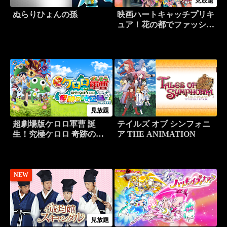
見放題
ぬらりひょんの孫
映画ハートキャッチプリキ
ュア！花の都でファッショ
ンショー…ですか！？
見放題
超劇場版ケロロ軍曹 誕
テイルズ オブ シンフォニ
生！究極ケロロ 奇跡の時
ア THE ANIMATION
空島であります！！
NEW
見放題