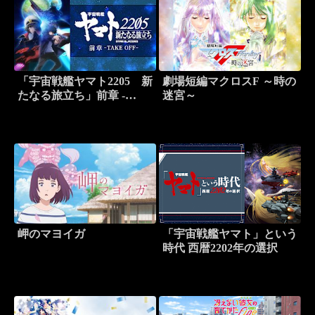
「宇宙戦艦ヤマト2205 新
劇場短編マクロスF ～時の
たなる旅立ち」前章 -
迷宮～
TAKE OFF-
岬のマヨイガ
「宇宙戦艦ヤマト」という
時代 西暦2202年の選択