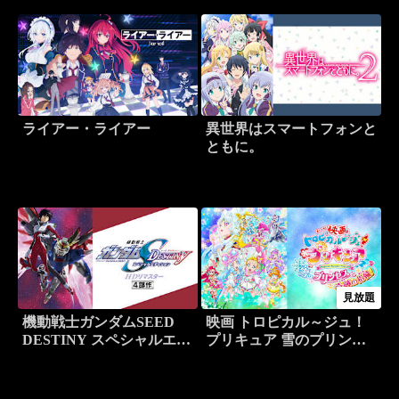
ライアー・ライアー
異世界はスマートフォンと
ともに。
見放題
機動戦士ガンダムSEED
映画 トロピカル～ジュ！
DESTINY スペシャルエデ
プリキュア 雪のプリンセ
ィション HDリマスター
スと奇跡の指輪！