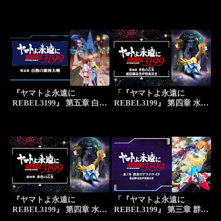
迷宮」配信限定音声特典付
き
『ヤマトよ永遠に
「『ヤマトよ永遠に
REBEL3199』 第五章 白熱
REBEL3199』 第四章 水色
の銀河大戦
の乙女（サーシャ）」配信
限定音声特典付き
『ヤマトよ永遠に
「『ヤマトよ永遠に
REBEL3199』 第四章 水色
REBEL3199』 第三章 群青
の乙女（サーシャ）
のアステロイド」配信限定