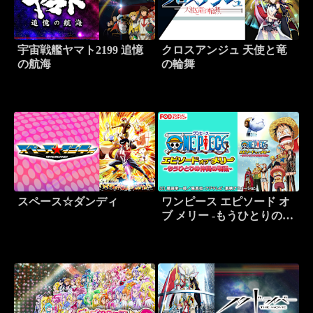
宇宙戦艦ヤマト2199 追憶
クロスアンジュ 天使と竜
の航海
の輪舞
スペース☆ダンディ
ワンピース エピソード オ
ブ メリー -もうひとりの仲
間の物語-【FOD】