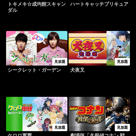
トキメキ☆成均館スキャン
ハートキャッチプリキュア
ダル
見放題
見放題
シークレット・ガーデン
犬夜叉
見放題
見放題
ケロロ軍曹
劇場版「名探偵コナン 戦