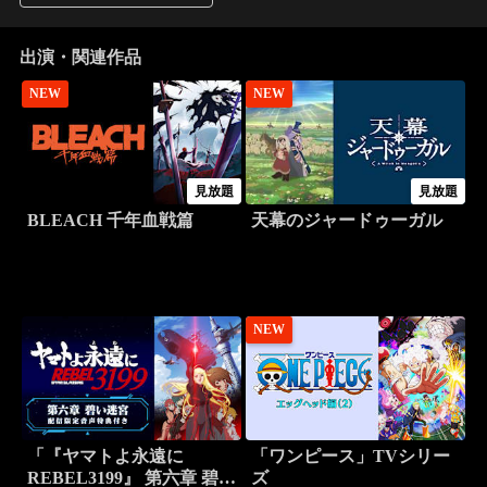
出演・関連作品
NEW
NEW
見放題
見放題
BLEACH 千年血戦篇
天幕のジャードゥーガル
NEW
「『ヤマトよ永遠に
「ワンピース」TVシリー
REBEL3199』 第六章 碧い
ズ