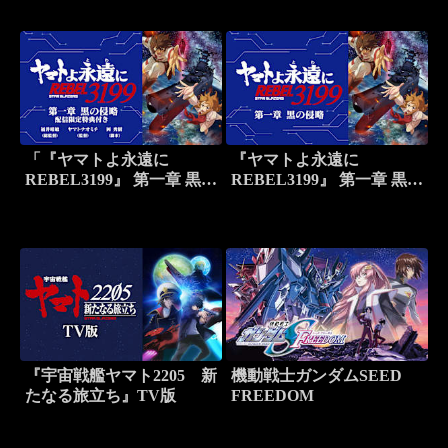
付き
「『ヤマトよ永遠に
『ヤマトよ永遠に
REBEL3199』 第一章 黒の
REBEL3199』 第一章 黒の
侵略」配信限定特典付き
侵略
『宇宙戦艦ヤマト2205 新
機動戦士ガンダムSEED
たなる旅立ち』TV版
FREEDOM