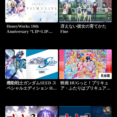
HoneyWorks 10th
冴えない彼女の育てかた
Anniversary “LIP×LIP
Fine
FILM×LIVE”
見放題
機動戦士ガンダムSEED ス
映画 HUGっと！プリキュ
ペシャルエディション HD
ア・ふたりはプリキュア
リマスター
オールスターズメモリーズ