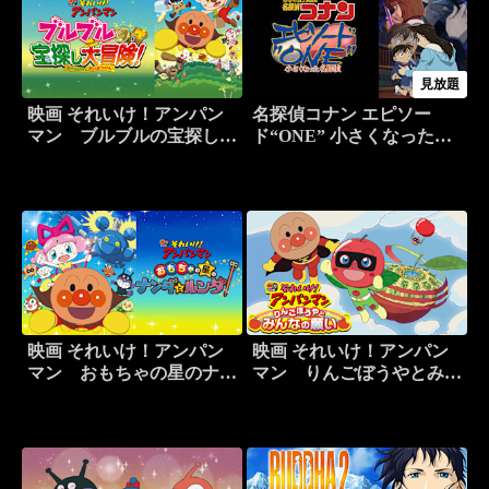
見放題
映画 それいけ！アンパン
名探偵コナン エピソー
マン ブルブルの宝探し大
ド“ONE” 小さくなった名
冒険！
探偵
映画 それいけ！アンパン
映画 それいけ！アンパン
マン おもちゃの星のナン
マン りんごぼうやとみん
ダとルンダ
なの願い