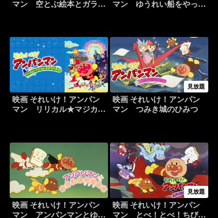
マン 空とぶ絵本とガラス
マン ゆうれい船をやっつ
の靴
けろ！！
見放題
映画 それいけ！アンパン
映画 それいけ！アンパン
マン リリカル★マジカル
マン つみき城のひみつ
まほうの学校
見放題
映画 それいけ！アンパン
映画 それいけ！アンパン
マン アンパンマンとゆか
マン とべ！とべ！ちびご