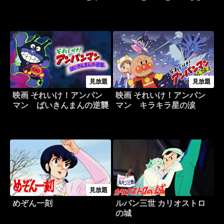
いな仲間たち
ん
見放題
見放題
映画 それいけ！アンパン
映画 それいけ！アンパン
マン ばいきんまんの逆襲
マン キラキラ星の涙
見放題
めぞん一刻
ルパン三世 カリオストロ
の城