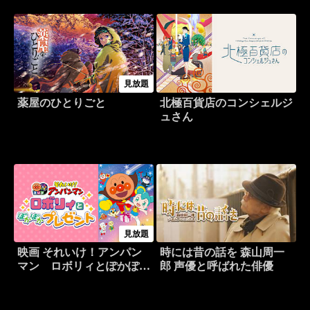
見放題
薬屋のひとりごと
北極百貨店のコンシェルジ
ュさん
見放題
映画 それいけ！アンパン
時には昔の話を 森山周一
マン ロボリィとぽかぽか
郎 声優と呼ばれた俳優
プレゼント