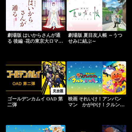
劇場版 はいからさんが通
劇場版 夏目友人帳 ～うつ
る 後編 -花の東京大ロマ
せみに結ぶ～
ン-
見放題
ゴールデンカムイ OAD 第
映画 それいけ！アンパン
二弾
マン かがやけ！クルンと
いのちの星