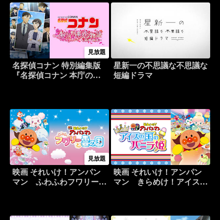
見放題
名探偵コナン 特別編集版
星新一の不思議な不思議な
『名探偵コナン 本庁の刑
短編ドラマ
事恋物語～結婚前夜～』
見放題
映画 それいけ！アンパン
映画 それいけ！アンパン
マン ふわふわフワリーと
マン きらめけ！アイスの
雲の国
国のバニラ姫