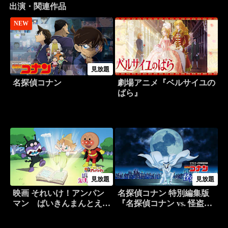
出演・関連作品
NEW
見放題
名探偵コナン
劇場アニメ『ベルサイユの
ばら』
見放題
見放題
映画 それいけ！アンパン
名探偵コナン 特別編集版
マン ばいきんまんとえほ
『名探偵コナン vs. 怪盗キ
んのルルン
ッド』