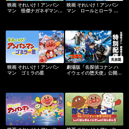
映画 それいけ！アンパン
映画 それいけ！アンパン
マン 怪傑ナガネギマンと
マン ロールとローラ う
ドレミ姫
きぐも城のひみつ
見放題
映画 それいけ！アンパン
劇場版「名探偵コナン ハ
マン ゴミラの星
イウェイの堕天使」公開記
念！TVシリーズ特別配信