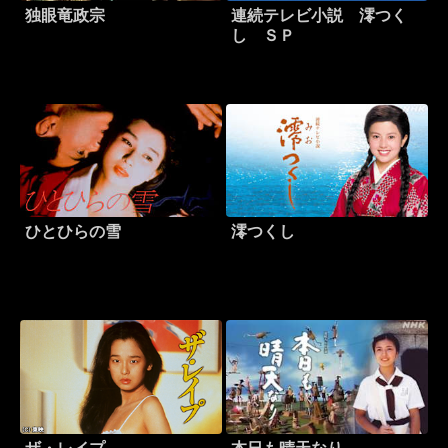
独眼竜政宗
連続テレビ小説 澪つく
し ＳＰ
ひとひらの雪
澪つくし