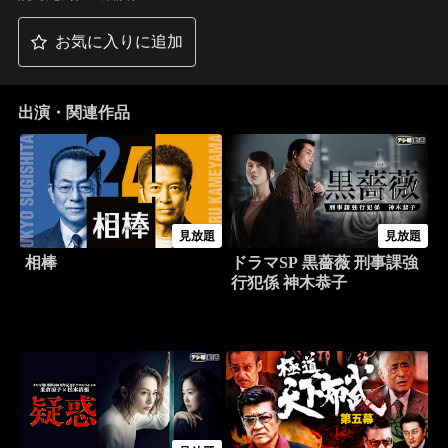
お気に入りに追加
出演・関連作品
見放題
見放題
相棒
ドラマSP 黒薔薇 刑事課強
行犯係 神木恭子