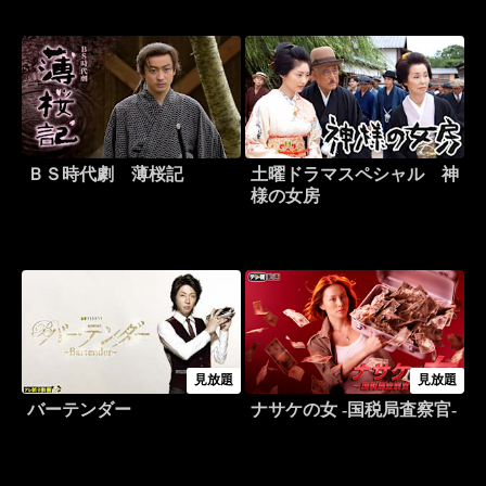
ＢＳ時代劇 薄桜記
土曜ドラマスペシャル 神
様の女房
見放題
見放題
バーテンダー
ナサケの女 -国税局査察官-