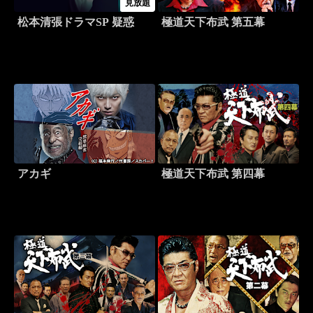
見放題
松本清張ドラマSP 疑惑
極道天下布武 第五幕
アカギ
極道天下布武 第四幕