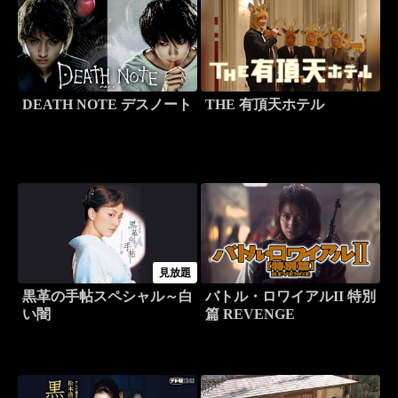
DEATH NOTE デスノート
THE 有頂天ホテル
見放題
黒革の手帖スペシャル～白
バトル・ロワイアルII 特別
い闇
篇 REVENGE