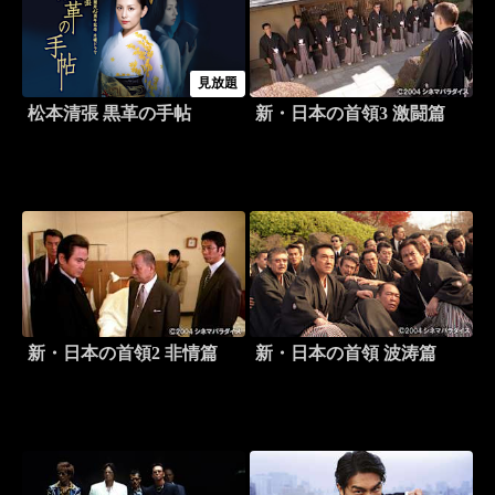
見放題
松本清張 黒革の手帖
新・日本の首領3 激闘篇
新・日本の首領2 非情篇
新・日本の首領 波涛篇