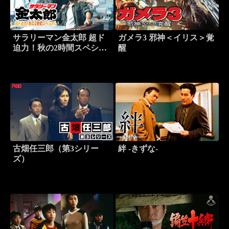
サラリーマン金太郎 超ド
ガメラ3 邪神＜イリス＞覚
迫力！秋の2時間スペシャ
醒
ル
古畑任三郎（第3シリー
絆 -きずな-
ズ）