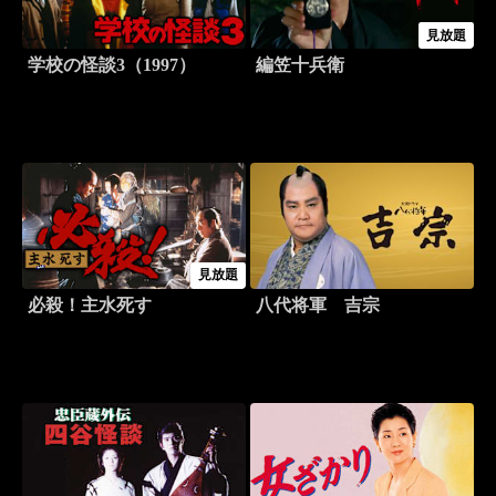
見放題
学校の怪談3（1997）
編笠十兵衛
見放題
必殺！主水死す
八代将軍 吉宗