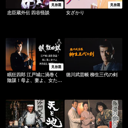
見放題
見放題
忠臣蔵外伝 四谷怪談
女ざかり
見放題
眠狂四郎 江戸城に渦巻く
徳川武芸帳 柳生三代の剣
陰謀！母よ、妻よ、女たち
よ、円月殺法、御照覧あ
れ！！