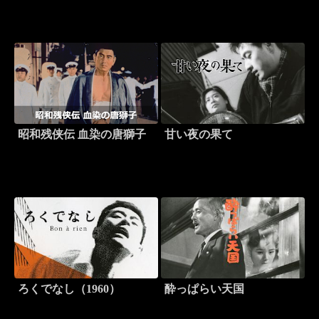
昭和残侠伝 血染の唐獅子
甘い夜の果て
ろくでなし（1960）
酔っぱらい天国