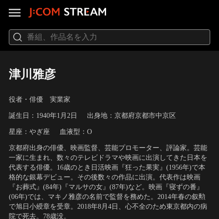
津川雅彦
役者・俳優 実業家
誕生日：1940年1月2日
出身地：京都府京都市中京区
星座：やぎ座
血液型：O
京都府出身の俳優、映画監督、芸能プロモーター、評論家。芸能
一家に生まれ、数々のテレビドラマや映画に出演してきた日本を
代表する俳優。16歳のとき日活映画『狂った果実』(1956年)で本
格的な銀幕デビュー。その後数々の作品に出演。代表作は映画
『お葬式』(84年)『マルサの女』(87年)など。映画『寝ずの番』
(06年)では、マキノ雅彦の名前で監督を務めた。2014年春の叙勲
で旭日小綬章を受章。2018年8月4日、心不全のため東京都内の病
院で死去。78歳没。