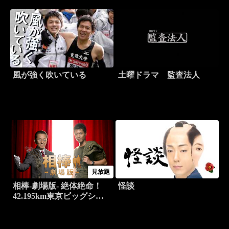
風が強く吹いている
土曜ドラマ 監査法人
見放題
相棒-劇場版- 絶体絶命！
怪談
42.195km東京ビッグシテ
ィマラソン