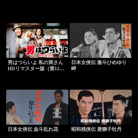
男はつらいよ 私の寅さん
日本女侠伝 激斗ひめゆり
HDリマスター版（第12
岬
作）
日本女侠伝 血斗乱れ花
昭和残侠伝 唐獅子牡丹