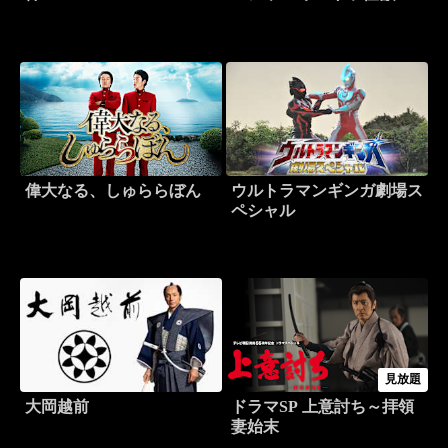
ヒーロー大乱戦！
偉大なる、しゅららぼん
ウルトラマンギンガ劇場ス
ペシャル
見放題
大岡越前
ドラマSP 上意討ち～拝領
妻始末