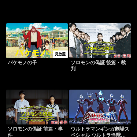
見放題
バケモノの子
ソロモンの偽証 後篇・裁
判
ソロモンの偽証 前篇・事
ウルトラマンギンガ劇場ス
件
ペシャル ウルトラ怪獣☆