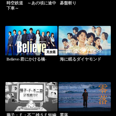
時空鉄道 ～あの頃に途中
碁盤斬り
下車～
見放題
Believe-君にかける橋-
海に眠るダイヤモンド
藤子・Ｆ・不二雄ＳＦ短編
零落