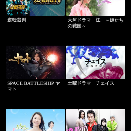
逆転裁判
大河ドラマ 江 ～姫たち
の戦国～
SPACE BATTLESHIP ヤ
土曜ドラマ チェイス
マト