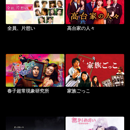
全員、片想い
高台家の人々
春子超常現象研究所
家族ごっこ