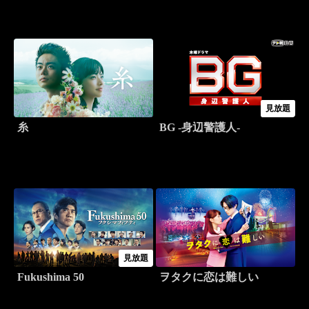
見放題
糸
BG -身辺警護人-
見放題
Fukushima 50
ヲタクに恋は難しい