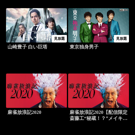
見放題
見放題
山崎豊子 白い巨塔
東京独身男子
麻雀放浪記2020
麻雀放浪記2020【配信限定
斎藤工“秘蔵！？”メイキン
グ映像付】