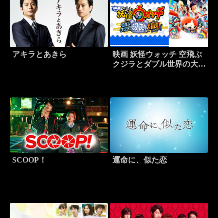
アキラとあきら
映画 妖怪ウォッチ 空飛ぶ
クジラとダブル世界の大冒
険だニャン！
SCOOP！
運命に、似た恋