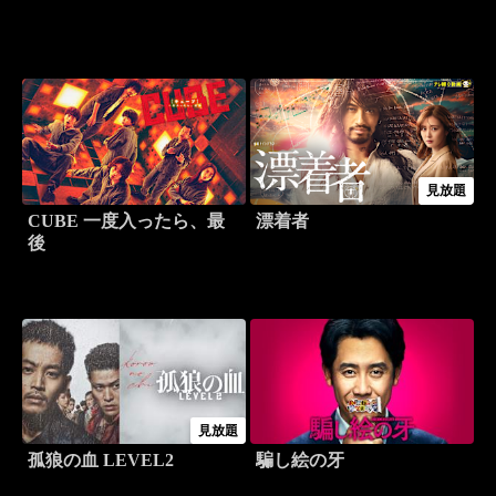
見放題
CUBE 一度入ったら、最
漂着者
後
見放題
孤狼の血 LEVEL2
騙し絵の牙