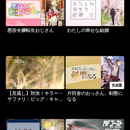
悪役令嬢転生おじさん
わたしの幸せな結婚
見放題
【見逃し】対決！キラー・
片田舎のおっさん、剣聖に
サファリ：ビッグ・キャッ
なる
ト・バトル