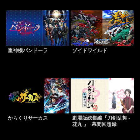
重神機パンドーラ
ゾイドワイルド
からくりサーカス
劇場版総集編『刀剣乱舞 -
花丸-』 -幕間回想録-