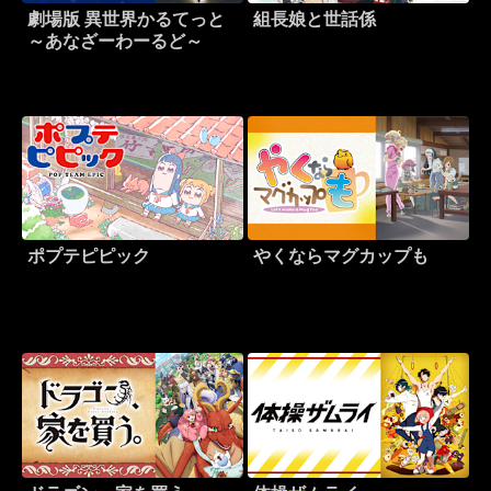
劇場版 異世界かるてっと
組長娘と世話係
～あなざーわーるど～
ポプテピピック
やくならマグカップも