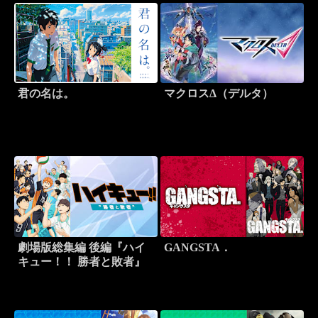
君の名は。
マクロスΔ（デルタ）
劇場版総集編 後編『ハイ
GANGSTA．
キュー！！ 勝者と敗者』