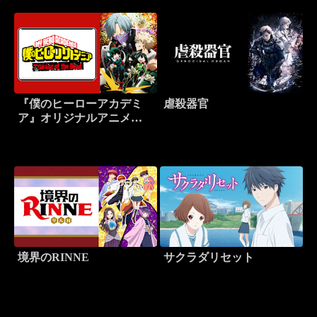
『僕のヒーローアカデミ
虐殺器官
ア』オリジナルアニメ
「Training of the Dead＜ト
レーニング オブ ザ デッド
＞」
境界のRINNE
サクラダリセット