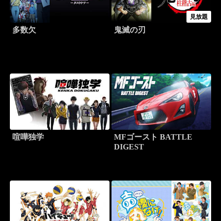
見放題
多数欠
鬼滅の刃
喧嘩独学
MFゴースト BATTLE
DIGEST