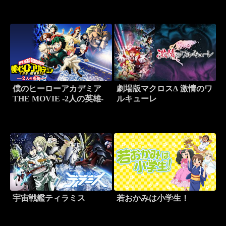
僕のヒーローアカデミア
劇場版マクロスΔ 激情のワ
THE MOVIE -2人の英雄-
ルキューレ
宇宙戦艦ティラミス
若おかみは小学生！