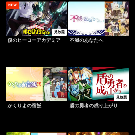
NEW
見放題
僕のヒーローアカデミア
不滅のあなたへ
見放題
かくりよの宿飯
盾の勇者の成り上がり