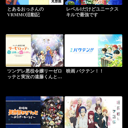
見放題
とあるおっさんの
レベル1だけどユニークス
VRMMO活動記
キルで最強です
ツンデレ悪役令嬢リーゼロ
映画 バクテン！！
ッテと実況の遠藤くんと解
説の小林さん