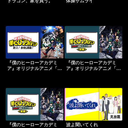
ドラゴン、家を買う。
体操ザムライ
『僕のヒーローアカデミ
『僕のヒーローアカデミ
ア』オリジナルアニメ「救
ア』オリジナルアニメ「生
え！救助訓練！」
き残れ！決死のサバイバル
訓練」前編
見放題
『僕のヒーローアカデミ
波よ聞いてくれ