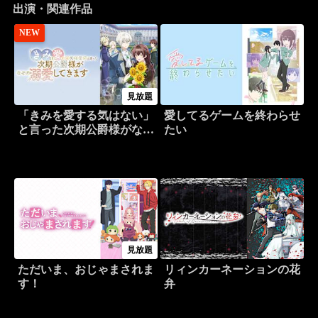
出演・関連作品
NEW
見放題
「きみを愛する気はない」
愛してるゲームを終わらせ
と言った次期公爵様がなぜ
たい
か溺愛してきます
見放題
ただいま、おじゃまされま
リィンカーネーションの花
す！
弁