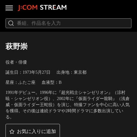
萩野崇
役者・俳優
誕生日：1973年5月27日
出身地：東京都
星座：ふたご座
血液型：B
1991年デビュー。1996年に『超光戦士シャンゼリオン』（涼村
暁・シャンゼリオン役）、2002年に『仮面ライダー龍騎』（浅倉
威・仮面ライダー王蛇役）を演じ、特撮ファンを中心に高い人気
を獲得。その後は連続ドラマや2時間ドラマに多数出演してい
る。
お気に入りに追加