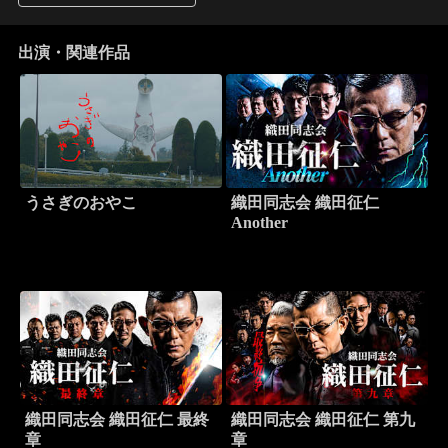
出演・関連作品
うさぎのおやこ
織田同志会 織田征仁
Another
織田同志会 織田征仁 最終
織田同志会 織田征仁 第九
章
章