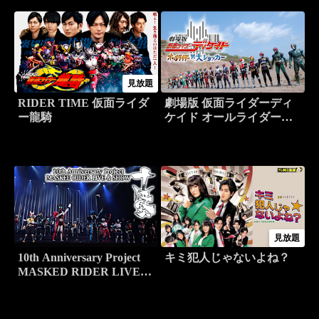
見放題
RIDER TIME 仮面ライダ
劇場版 仮面ライダーディ
ー龍騎
ケイド オールライダー対
大ショッカー
見放題
10th Anniversary Project
キミ犯人じゃないよね？
MASKED RIDER LIVE＆
SHOW 「十年祭」