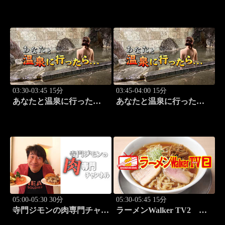
LIVE！ 第八十三怪
03:30-03:45 15分
03:45-04:00 15分
あなたと温泉に行った
あなたと温泉に行った
ら… #121「蓼科温泉編
ら… #122「蓼科温泉編
前篇」
後篇」
05:00-05:30 30分
05:30-05:45 15分
寺門ジモンの肉専門チャン
ラーメンWalker TV2
ネル #137「ぽるこ」「焼
#426 田中貴と巡る必食ラ