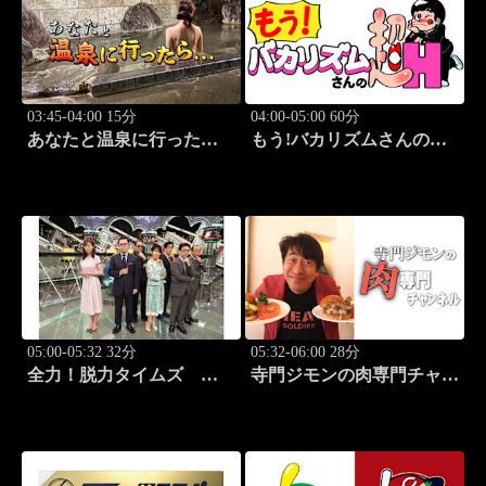
03:45-04:00 15分
04:00-05:00 60分
あなたと温泉に行った
もう!バカリズムさんの超
ら… #124「大町温泉編
H！ #70 バカリズム
後篇」
のセクシーバラエティ！
05:00-05:32 32分
05:32-06:00 28分
全力！脱力タイムズ
寺門ジモンの肉専門チャン
#211 新感覚の脱力ニュ
ネル #138「焼肉 三宝苑
ースバラエティ！
中野店」