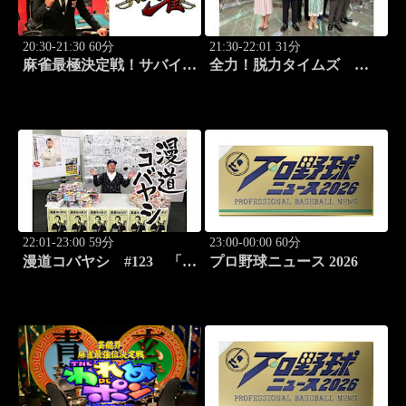
20:30-21:30 60分
21:30-22:01 31分
麻雀最極決定戦！サバイバ
全力！脱力タイムズ
ルバトル 極雀 season55
#178 新感覚の脱力ニュ
#8
ースバラエティ！
22:01-23:00 59分
23:00-00:00 60分
漫道コバヤシ #123 「ダ
プロ野球ニュース 2026
ーウィン事変」うめざわし
ゅん先生降臨！