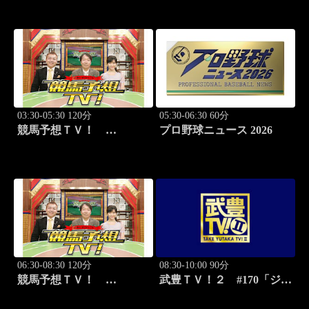
前篇」
後篇」
03:30-05:30 120分
05:30-06:30 60分
競馬予想ＴＶ！
プロ野球ニュース 2026
#1332「レパード
S（G3）」「CBC賞
（G3）」ほか
06:30-08:30 120分
08:30-10:00 90分
競馬予想ＴＶ！
武豊ＴＶ！２ #170「ジョ
#1332「レパード
ッキー新年会 続編」ほか
S（G3）」「CBC賞