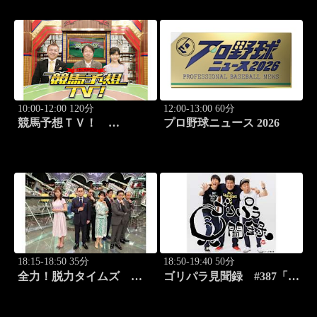
（G3）」ほか
10:00-12:00 120分
12:00-13:00 60分
競馬予想ＴＶ！
プロ野球ニュース 2026
#1332「レパード
S（G3）」「CBC賞
（G3）」ほか
18:15-18:50 35分
18:50-19:40 50分
全力！脱力タイムズ
ゴリパラ見聞録 #387「愛
#179 新感覚の脱力ニュ
媛県・蛇口から出るみかん
ースバラエティ！
ジュースを激写する旅」