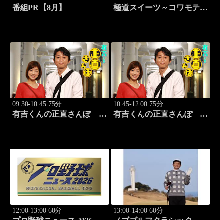
番組PR【8月】
極道スイーツ～コワモテ俳
優2人のぶらり絶品甘味巡
り～ #2 原宿 夜のシメ
パフェ
09:30-10:45 75分
10:45-12:00 75分
有吉くんの正直さんぽ
有吉くんの正直さんぽ
#326「御徒町・上野」
#327「野方」
12:00-13:00 60分
13:00-14:00 60分