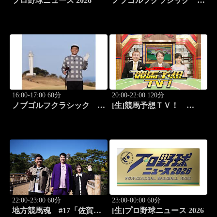
プロ野球ニュース 2026
ノブゴルフクラシック
#29「清水大成プロに急成
長ノブが食らいつく！」
16:00-17:00 60分
20:00-22:00 120分
ノブゴルフクラシック
[生]競馬予想ＴＶ！
#30「富士桜カントリー倶
#1332「レパード
楽部対決第三弾！」
S（G3）」「CBC賞
（G3）」ほか
22:00-23:00 60分
23:00-00:00 60分
地方競馬魂 #17「佐賀競
[生]プロ野球ニュース 2026