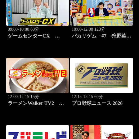
09:00-10:00 60分
10:00-12:00 120分
ゲームセンターCX
バカリゲム #7 狩野英孝
#416 弾幕シューティング
降臨！メタルギア ソリッ
元祖「怒首領蜂」
ド デルタ: スネークイータ
ー
12:00-12:15 15分
12:15-13:15 60分
ラーメンWalker TV2
プロ野球ニュース 2026
#423 ラーメン遠征「大
阪」PART3