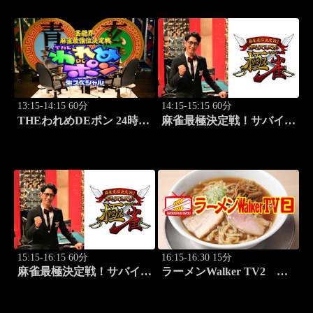
13:15-14:15 60分
14:15-15:15 60分
THEわれめDEポン 24時間
麻雀最極決定戦！サバイバ
生スペシャル2025（1時間
ルバトル 極雀 season61
Ver.）Part21
#3
15:15-16:15 60分
16:15-16:30 15分
麻雀最極決定戦！サバイバ
ラーメンWalker TV2
ルバトル 極雀 season61
#428 全国ラーメン7選
#4
PART4！