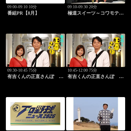
09:00-09:10 10分
09:10-09:30 20分
番組PR【8月】
極道スイーツ～コワモテ俳
優2人のぶらり絶品甘味巡
り～ #2 原宿 夜のシメ
パフェ
09:30-10:45 75分
10:45-12:00 75分
有吉くんの正直さんぽ
有吉くんの正直さんぽ
#326「御徒町・上野」
#327「野方」