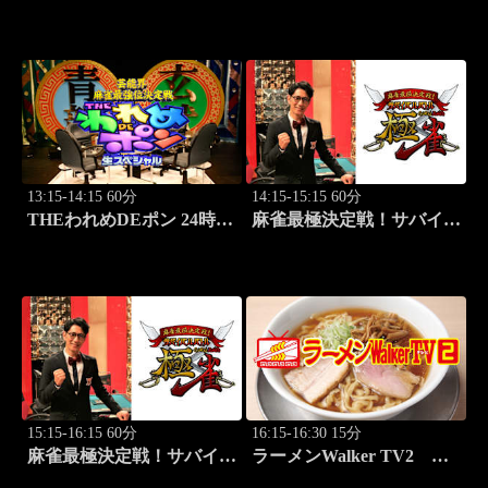
L!VE 2026 東京ヤクルト
×広島
13:15-14:15 60分
14:15-15:15 60分
THEわれめDEポン 24時間
麻雀最極決定戦！サバイバ
生スペシャル2025（1時間
ルバトル 極雀 season61
Ver.）Part21
#3
15:15-16:15 60分
16:15-16:30 15分
麻雀最極決定戦！サバイバ
ラーメンWalker TV2
ルバトル 極雀 season61
#428 全国ラーメン7選