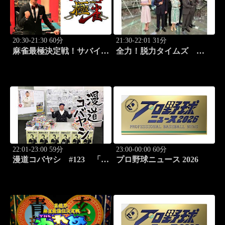
20:30-21:30 60分
21:30-22:01 31分
麻雀最極決定戦！サバイバ
全力！脱力タイムズ
ルバトル 極雀 season55
#178 新感覚の脱力ニュ
#8
ースバラエティ！
22:01-23:00 59分
23:00-00:00 60分
漫道コバヤシ #123 「ダ
プロ野球ニュース 2026
ーウィン事変」うめざわし
ゅん先生降臨！