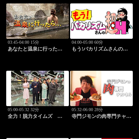
03:45-04:00 15分
04:00-05:00 60分
あなたと温泉に行った
もう!バカリズムさんの超
ら… #124「大町温泉編
H！ #70 バカリズム
後篇」
のセクシーバラエティ！
05:00-05:32 32分
05:32-06:00 28分
全力！脱力タイムズ
寺門ジモンの肉専門チャン
#211 新感覚の脱力ニュ
ネル #138「焼肉 三宝苑
ースバラエティ！
中野店」