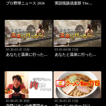
プロ野球ニュース 2026
実話怪談倶楽部 The
LIVE！ 第八十三怪
03:30-03:45 15分
03:45-04:00 15分
あなたと温泉に行った
あなたと温泉に行った
ら… #121「蓼科温泉編
ら… #122「蓼科温泉編
前篇」
後篇」
05:00-05:30 30分
05:30-05:45 15分
寺門ジモンの肉専門チャン
ラーメンWalker TV2