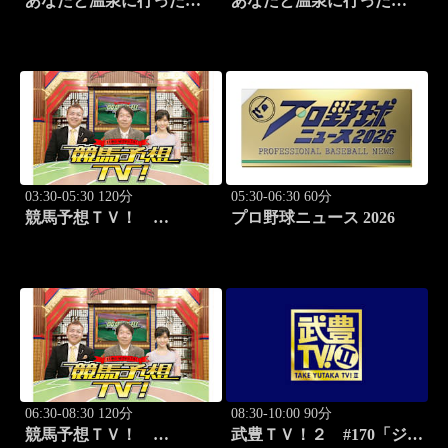
あなたと温泉に行った
あなたと温泉に行った
ら… #117「筑波温泉編
ら… #118「筑波温泉編
前篇」
後篇」
03:30-05:30 120分
05:30-06:30 60分
競馬予想ＴＶ！
プロ野球ニュース 2026
#1332「レパード
S（G3）」「CBC賞
（G3）」ほか
06:30-08:30 120分
08:30-10:00 90分
競馬予想ＴＶ！
武豊ＴＶ！２ #170「ジョ