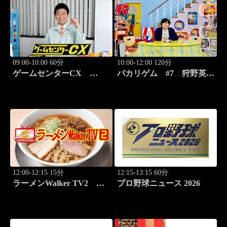
09:00-10:00 60分
10:00-12:00 120分
ゲームセンターCX
バカリゲム #7 狩野英孝
#416 弾幕シューティング
降臨！メタルギア ソリッ
元祖「怒首領蜂」
ド デルタ: スネークイータ
ー
12:00-12:15 15分
12:15-13:15 60分
ラーメンWalker TV2
プロ野球ニュース 2026
#423 ラーメン遠征「大
阪」PART3