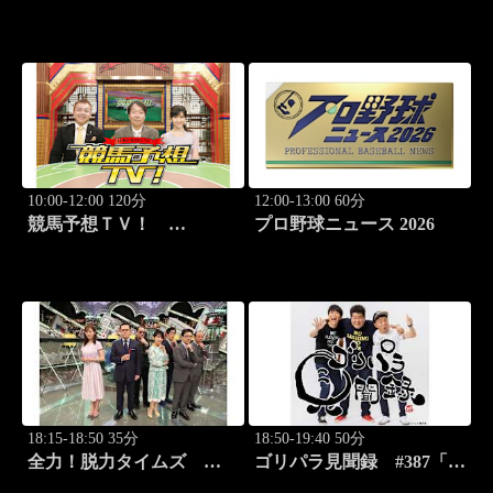
#1332「レパード
ッキー新年会 続編」ほか
S（G3）」「CBC賞
（G3）」ほか
10:00-12:00 120分
12:00-13:00 60分
競馬予想ＴＶ！
プロ野球ニュース 2026
#1332「レパード
S（G3）」「CBC賞
（G3）」ほか
18:15-18:50 35分
18:50-19:40 50分
全力！脱力タイムズ
ゴリパラ見聞録 #387「愛
#179 新感覚の脱力ニュ
媛県・蛇口から出るみかん