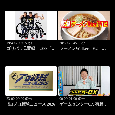
ースバラエティ！
ジュースを激写する旅」
19:40-20:30 50分
20:30-20:45 15分
ゴリパラ見聞録 #388「埼
ラーメンWalker TV2
玉県・首都圏外郭放水路を
#422 ラーメン遠征「大
激写する旅」
阪」PART2
23:00-00:00 60分
00:00-01:00 60分
[生]プロ野球ニュース 2026
ゲームセンターCX 有野の
挑戦 アーカイブス #169