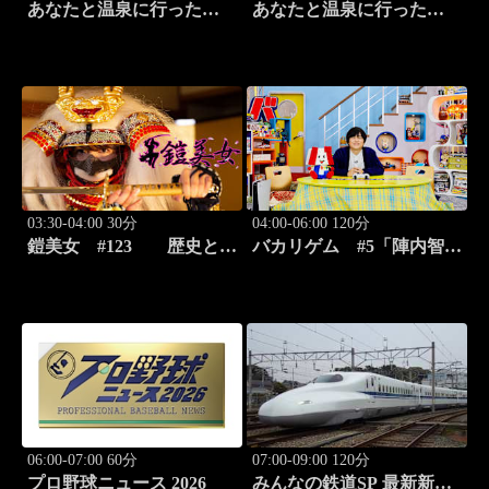
あなたと温泉に行った
あなたと温泉に行った
ら… #119「広原温泉編
ら… #120「広原温泉編
前篇」
後篇」
03:30-04:00 30分
04:00-06:00 120分
鎧美女 #123 歴史と甲
バカリゲム #5「陣内智則
冑の“紐を解く”
登場!!世界中で人気のデス
ストランディング2」
06:00-07:00 60分
07:00-09:00 120分
プロ野球ニュース 2026
みんなの鉄道SP 最新新幹