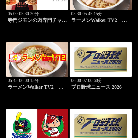
05:00-05:30 30分
05:30-05:45 15分
寺門ジモンの肉専門チャン
ラーメンWalker TV2
ネル #137「ぽるこ」「焼
#426 田中貴と巡る必食ラ
肉 立つ屋」
ーメン3杯！
05:45-06:00 15分
06:00-07:00 60分
ラーメンWalker TV2
プロ野球ニュース 2026
#427 本鵠沼「うずとかみ
なり」