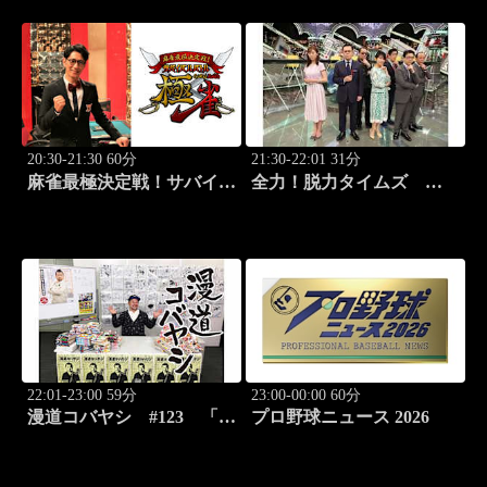
20:30-21:30 60分
21:30-22:01 31分
麻雀最極決定戦！サバイバ
全力！脱力タイムズ
ルバトル 極雀 season55
#178 新感覚の脱力ニュ
#8
ースバラエティ！
22:01-23:00 59分
23:00-00:00 60分
漫道コバヤシ #123 「ダ
プロ野球ニュース 2026
ーウィン事変」うめざわし
ゅん先生降臨！