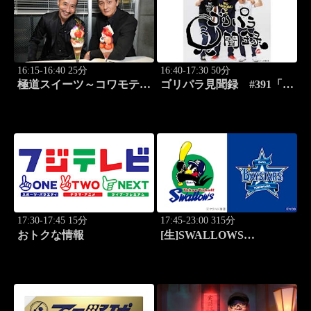
16:15-16:40 25分
16:40-17:30 50分
極道スイーツ～コワモテ俳
ゴリパラ見聞録 #391「石
優2人のぶらり絶品甘味巡
川県・依頼者の兄の新築の
り～ #1 上野 ミルクレ
家を見に行く旅」
ープ
17:30-17:45 15分
17:45-23:00 315分
おトクな情報
[生]SWALLOWS
BASEBALL L!VE 東京
ヤクルト×横浜DeNA