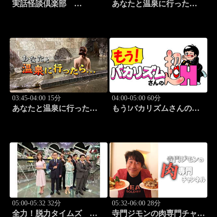
実話怪談倶楽部
あなたと温泉に行った
#84 実話怪談の本格
ら… #123「大町温泉編
派ホラー番組！
前篇」
03:45-04:00 15分
04:00-05:00 60分
あなたと温泉に行った
もう!バカリズムさんの超
ら… #124「大町温泉編
H！ #70 バカリズム
後篇」
のセクシーバラエティ！
05:00-05:32 32分
05:32-06:00 28分
全力！脱力タイムズ
寺門ジモンの肉専門チャン