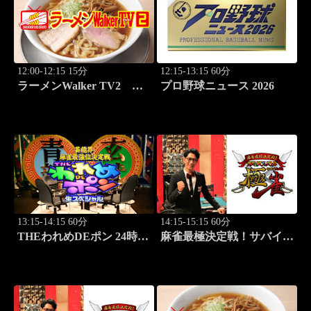
12:00-12:15 15分
12:15-13:15 60分
ラーメンWalker TV2
プロ野球ニュース 2026
#424 北海道「豚骨拉麺大
河」
13:15-14:15 60分
14:15-15:15 60分
THEわれめDEポン 24時間
麻雀最極決定戦！サバイバ
生スペシャル2025（1時間
ルバトル 極雀 season61
Ver.）Part20
#1