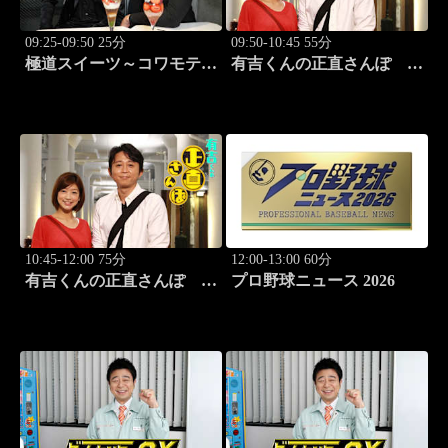
09:25-09:50 25分
09:50-10:45 55分
極道スイーツ～コワモテ俳
有吉くんの正直さんぽ
優2人のぶらり絶品甘味巡
#341「茅場町」
り～ #1 上野 ミルクレ
ープ
10:45-12:00 75分
12:00-13:00 60分
有吉くんの正直さんぽ
プロ野球ニュース 2026
#342「駒沢公園」