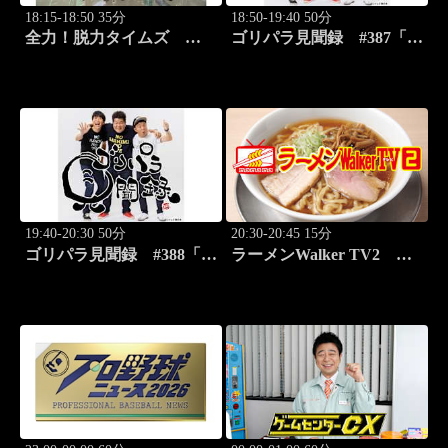
18:15-18:50 35分
18:50-19:40 50分
全力！脱力タイムズ
ゴリパラ見聞録 #387「愛
#179 新感覚の脱力ニュ
媛県・蛇口から出るみかん
ースバラエティ！
ジュースを激写する旅」
19:40-20:30 50分
20:30-20:45 15分
ゴリパラ見聞録 #388「埼
ラーメンWalker TV2
玉県・首都圏外郭放水路を
#422 ラーメン遠征「大
激写する旅」
阪」PART2