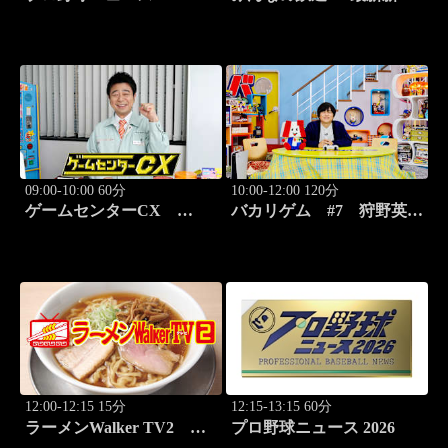
線 N-700徹底解剖！
09:00-10:00 60分
10:00-12:00 120分
ゲームセンターCX
バカリゲム #7 狩野英孝
#416 弾幕シューティング
降臨！メタルギア ソリッ
元祖「怒首領蜂」
ド デルタ: スネークイータ
ー
12:00-12:15 15分
12:15-13:15 60分
ラーメンWalker TV2
プロ野球ニュース 2026
#423 ラーメン遠征「大