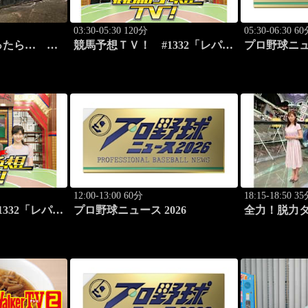
03:30-05:30 120分
05:30-06:30 6
ったら…
競馬予想ＴＶ！ #1332「レパー
プロ野球ニュー
 後篇」
ドS（G3）」「CBC賞（G3）」
ほか
12:00-13:00 60分
18:15-18:50 3
332「レパー
プロ野球ニュース 2026
全力！脱力
C賞（G3）」
新感覚の脱
ィ！