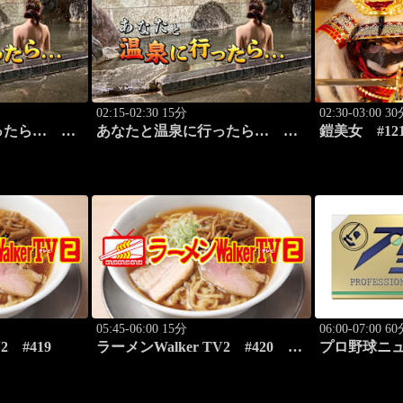
02:15-02:30 15分
02:30-03:00 3
ったら…
あなたと温泉に行ったら…
鎧美女 #1
編 前篇」
#114「犬吠埼温泉編 後篇」
の“紐を解く
05:45-06:00 15分
06:00-07:00 6
2 #419
ラーメンWalker TV2 #420 い
プロ野球ニュー
ま食べるべき全国ラーメン7選