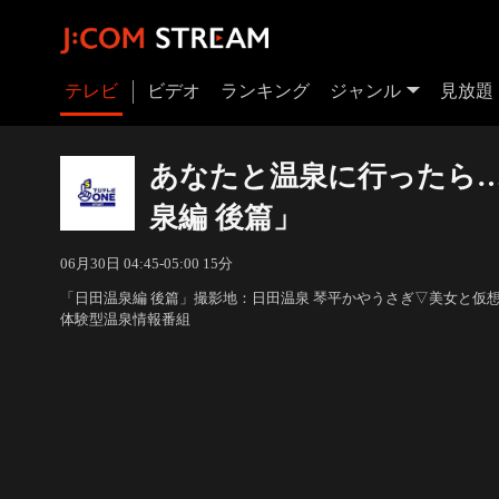
テレビ
ビデオ
ランキング
ジャンル
見放題
あなたと温泉に行ったら…
泉編 後篇」
06月30日 04:45-05:00 15分
「日田温泉編 後篇」撮影地：日田温泉 琴平かやうさぎ▽美女と仮
体験型温泉情報番組