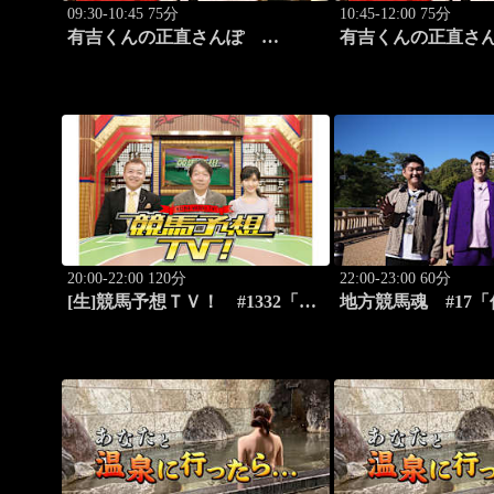
09:30-10:45 75分
10:45-12:00 75分
有吉くんの正直さんぽ
有吉くんの正直
#326「御徒町・上野」
#327「野方」
20:00-22:00 120分
22:00-23:00 60分
[生]競馬予想ＴＶ！ #1332「レ
地方競馬魂 #17「
パードS（G3）」「CBC賞
州グルメと競馬を
（G3）」ほか