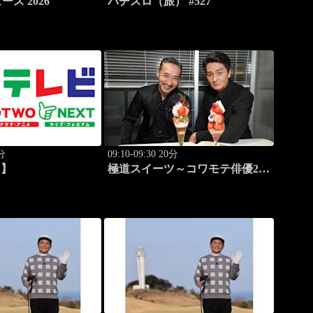
ス 2026
パチスロ（旅） #527
0分
09:10-09:30 20分
月】
極道スイーツ～コワモテ俳優2人
のぶらり絶品甘味巡り～ #2
原宿 夜のシメパフェ