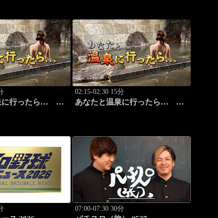
5分
02:15-02:30 15分
泉に行ったら…
あなたと温泉に行ったら…
澤鉱泉編 前篇」
#116「湯の澤鉱泉編 後篇」
0分
07:00-07:30 30分