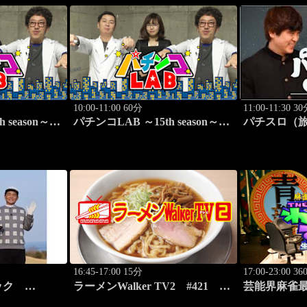
10:00-11:00 60分
11:00-11:30 3
h season～
パチンコLAB ～15th season～
パチスロ（旅）
#2
16:45-17:00 15分
17:00-23:00 3
シック
ラーメンWalker TV2 #421 ラ
芸能界麻雀最
メジャーチャンプ
ーメン遠征「大阪」PART1
れめDEポン 