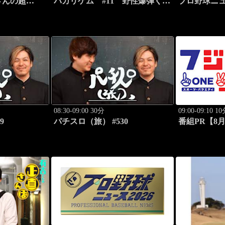
さんの超
バカリゲム #11 野性爆弾くっ
プロ野球ニュー
リズムのセク
きー！登場!!
08:30-09:00 30分
09:00-09:10 1
9
パチスロ（旅） #530
番組PR【8