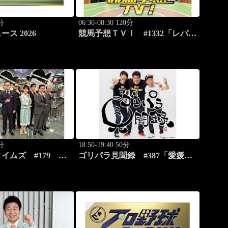
0分
06:30-08:30 120分
ス 2026
競馬予想ＴＶ！ #1332「レパー
ドS（G3）」「CBC賞（G3）」
ほか
5分
18:50-19:40 50分
タイムズ #179
ゴリパラ見聞録 #387「愛媛
力ニュースバラエテ
県・蛇口から出るみかんジュー
スを激写する旅」