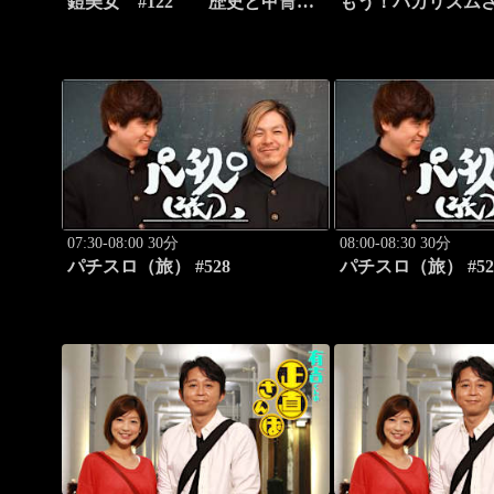
鎧美女 #122 歴史と甲冑
もう！バカリズム
の“紐を解く”
H！ #68 バカ
シーバラエティ！
07:30-08:00 30分
08:00-08:30 30分
パチスロ（旅） #528
パチスロ（旅） #52