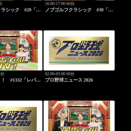
0分
16:00-17:00 60分
ラシック #29「清
ノブゴルフクラシック #30「富
に急成長ノブが食ら
士桜カントリー倶楽部対決第三
弾！」
20分
02:00-03:00 60分
！ #1332「レパー
プロ野球ニュース 2026
」「CBC賞（G3）」