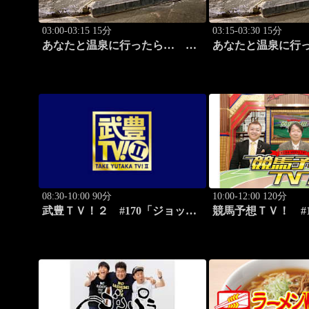
03:00-03:15 15分
03:15-03:30 15分
あなたと温泉に行ったら…
あなたと温泉に行
#117「筑波温泉編 前篇」
#118「筑波温泉編
08:30-10:00 90分
10:00-12:00 120分
武豊ＴＶ！２ #170「ジョッキ
競馬予想ＴＶ！ #1
ー新年会 続編」ほか
ドS（G3）」「CB
ほか