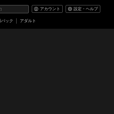
アカウント
設定・ヘルプ
料パック
アダルト