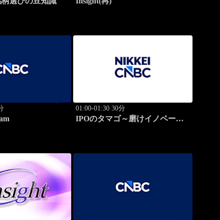
銘柄選びの豆知識
Insight(再)
0分
01:00-01:30 30分
am
IPOのタマゴ～磨けイノベーシ
ョン