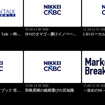
10:30-11:00 30分
11:50-11:55 5
 Talk ～時代
IPOのタマゴ～磨けイノベーシ
LBSローカ
ョン
ト
14:00-14:30 30分
15:00-15:30 3
ブック 世界
和島英樹の銘柄選びの豆知識
～攻めのIR～ 
功哲学
Breakthroug